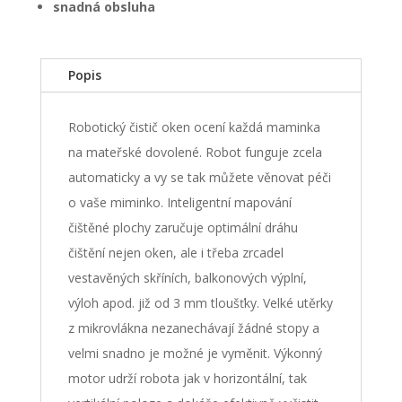
snadná obsluha
Popis
Robotický čistič oken ocení každá maminka
na mateřské dovolené. Robot funguje zcela
automaticky a vy se tak můžete věnovat péči
o vaše miminko. Inteligentní mapování
čištěné plochy zaručuje optimální dráhu
čištění nejen oken, ale i třeba zrcadel
vestavěných skříních, balkonových výplní,
výloh apod. již od 3 mm tloušťky. Velké utěrky
z mikrovlákna nezanechávají žádné stopy a
velmi snadno je možné je vyměnit. Výkonný
motor udrží robota jak v horizontální, tak