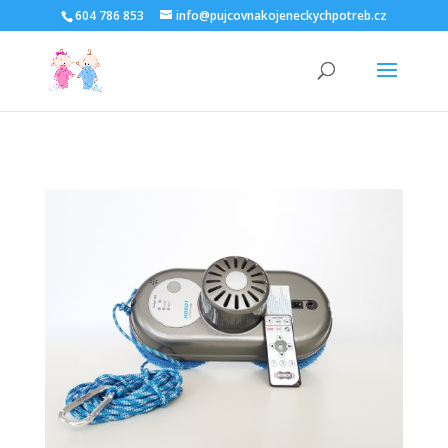
604 786 853
info@pujcovnakojeneckychpotreb.cz